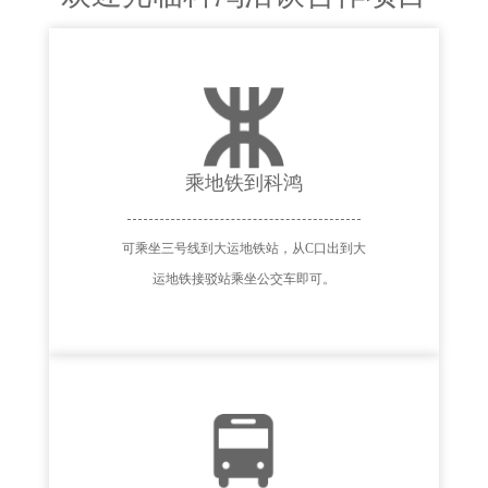
乘地铁到科鸿
可乘坐三号线到大运地铁站，从C口出到大
运地铁接驳站乘坐公交车即可。