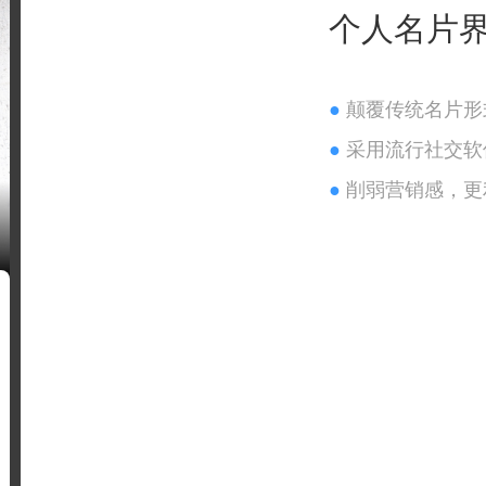
个人名片
●
颠覆传统名片形
●
采用流行社交软
●
削弱营销感，更