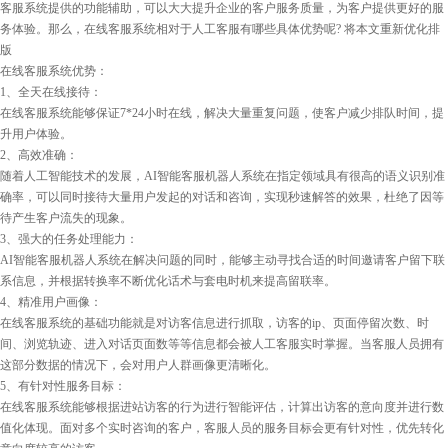
客服系统提供的功能辅助，可以大大提升企业的客户服务质量，为客户提供更好的服
务体验。那么，在线客服系统相对于人工客服有哪些具体优势呢? 将本文重新优化排
版
在线客服系统优势：
1、全天在线接待：
在线客服系统能够保证7*24小时在线，解决大量重复问题，使客户减少排队时间，提
升用户体验。
2、高效准确：
随着人工智能技术的发展，AI智能客服机器人系统在指定领域具有很高的语义识别准
确率，可以同时接待大量用户发起的对话和咨询，实现秒速解答的效果，杜绝了因等
待产生客户流失的现象。
3、强大的任务处理能力：
AI智能客服机器人系统在解决问题的同时，能够主动寻找合适的时间邀请客户留下联
系信息，并根据转换率不断优化话术与套电时机来提高留联率。
4、精准用户画像：
在线客服系统的基础功能就是对访客信息进行抓取，访客的ip、页面停留次数、时
间、浏览轨迹、进入对话页面数等等信息都会被人工客服实时掌握。当客服人员拥有
这部分数据的情况下，会对用户人群画像更清晰化。
5、有针对性服务目标：
在线客服系统能够根据进站访客的行为进行智能评估，计算出访客的意向度并进行数
值化体现。面对多个实时咨询的客户，客服人员的服务目标会更有针对性，优先转化