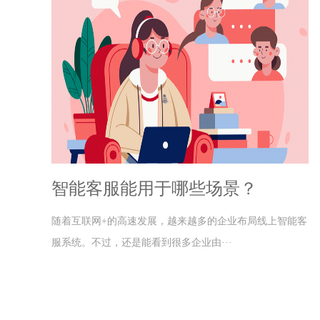
智能客服能用于哪些场景？
随着互联网+的高速发展，越来越多的企业布局线上智能客
服系统。不过，还是能看到很多企业由···