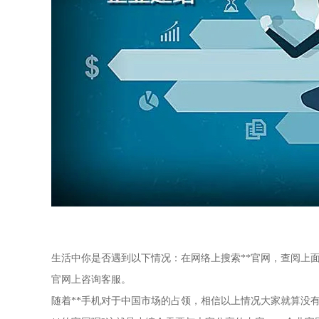
生活中你是否遇到以下情况：在网络上搜索**官网，查阅上
官网上咨询客服。
随着**手机对于中国市场的占领，相信以上情况大家就算没