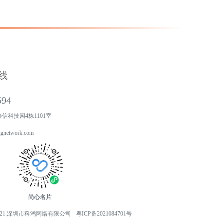
线
594
信科技园4栋1101室
gnetwork.com
尚心名片
020-2021.深圳市科鸿网络有限公司
粤ICP备2021084701号