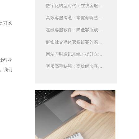
数字化转型时代：在线客服系统如何重塑企业与客户的高效沟通
高效客服沟通：掌握倾听艺术的四个关键步骤
是可以
在线客服软件：降低客服成本的有效策略
解锁社交媒体获客留客的实用方法
网站即时通讯系统：提升企业服务响应速度的利器
此行业
客服高手秘籍：高效解决客户问题的五大策略
。我们