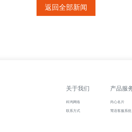
返回全部新闻
关于我们
产品服
科鸿网络
尚心名片
联系方式
莺语客服系统