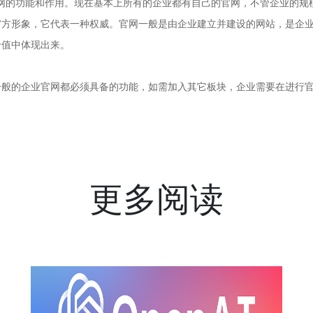
官网的功能和作用。现在基本上所有的企业都有自己的官网，不管企业的规
官方形象，它代表一种权威。官网一般是由企业建立并建设的网站，是企
价值中体现出来。
一般的企业官网都必须具备的功能，如需加入其它板块，企业需要在进行
更多阅读