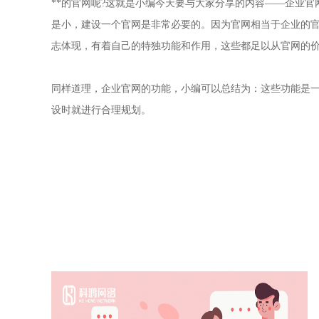
**的官网呢?这就是小编今天要与大家分享的内容——企业
是小，建设一个官网是非常必要的。因为官网相当于企业的
志体现，有着自己的特独功能和作用，这些都足以从官网的
同样道理，企业官网的功能，小编可以总结为：这些功能是
设时就进行合理规划。