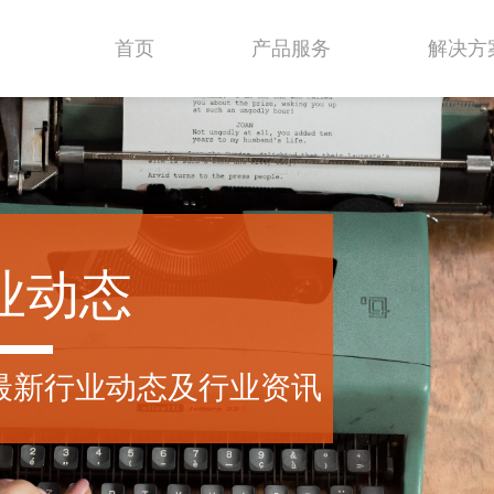
首页
产品服务
解决方
业动态
最新行业动态及行业资讯