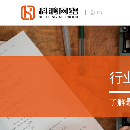
EN
行
了解