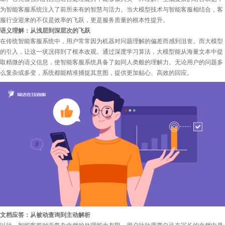
为智能客服系统注入了前所未有的智慧与活力。当大模型技术与智能客服相结合，客
服行业迎来的不仅是效率的飞跃，更是服务质量的根本性提升。
语义理解：从浅层到深层次的飞跃
在传统智能客服系统中，用户常常因为机器对问题理解的偏差而感到沮丧。而大模型
的引入，让这一状况得到了根本改观。通过深度学习算法，大模型能从海量文本中提
取精微的语义信息，使智能客服系统具备了如同人类般的理解力。无论用户的问题多
么复杂或多变，系统都能精准捕捉其意图，提供更加贴心、高效的回应。
文档应答：从被动查询到主动解析